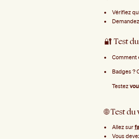
Vérifiez qu
Demandez à
🔐 Test du
Comment en
Badges ? Q
Testez
vo
🌐 Test du w
Allez sur
f
Vous deve