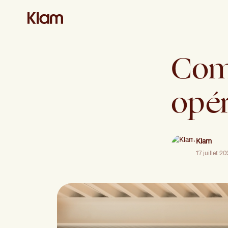
Comm
opér
Klam
17 juillet 2