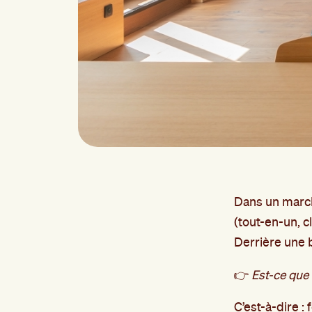
Dans un march
(tout-en-un, c
Derrière une b
👉
Est-ce que 
C’est-à-dire :