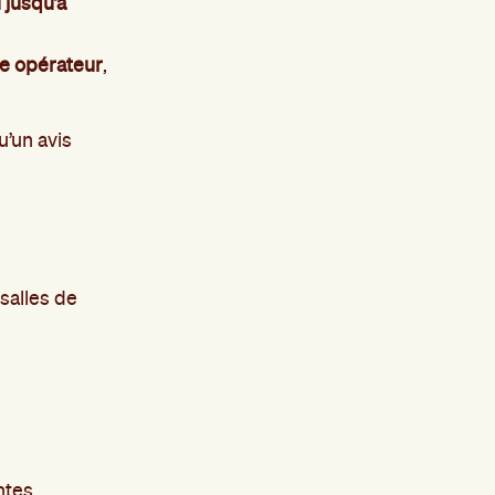
 jusqu’à
me opérateur
,
u’un avis
 salles de
ntes,