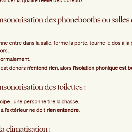
évaluer la qualité réelle des bureaux :
insonorisation des phonebooths ou salles
e entre dans la salle, ferme la porte, tourne le dos à l
ors.
 normalement.
i est dehors
n’entend rien
, alors
l’isolation phonique est 
nsonorisation des toilettes :
ipe : une personne tire la chasse.
 à l’extérieur ne doit
rien entendre
.
la climatisation :