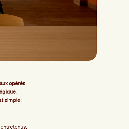
aux opérés
tégique
.
st simple :
n entretenus,