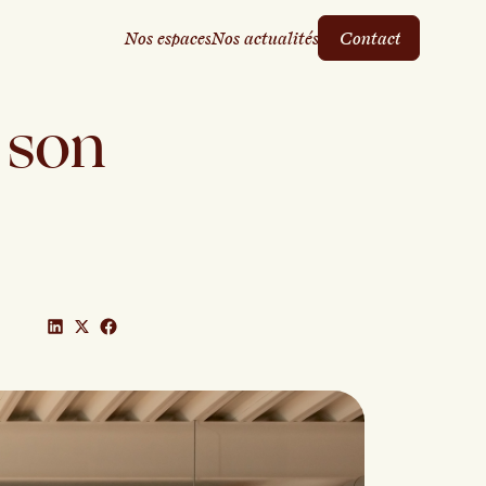
N
o
s
e
s
p
a
c
e
s
N
o
s
a
c
t
u
a
l
i
t
é
s
C
o
n
t
a
c
t
N
o
s
e
s
p
a
c
e
s
N
o
s
a
c
t
u
a
l
i
t
é
s
C
o
n
t
a
c
t
 son