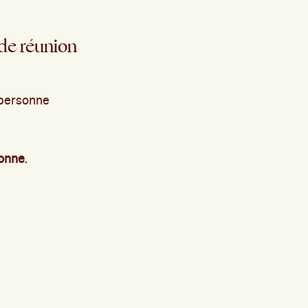
 de réunion
a personne
bonne
.