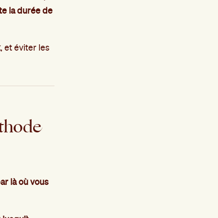
te la durée de
x
, et éviter les
méthode
ar là où vous