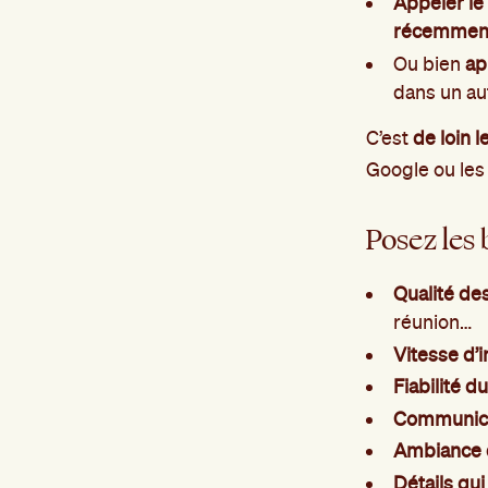
Appeler le
récemment)
Ou bien
ap
dans un au
C’est
de loin 
Google ou les
Posez les 
Qualité de
réunion…
Vitesse d’
Fiabilité d
Communicat
Ambiance d
Détails qu