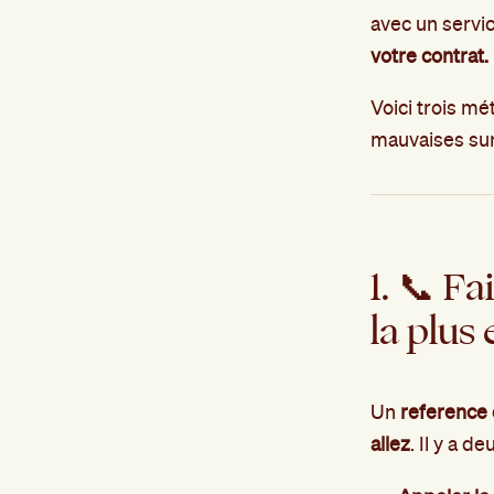
avec un servi
votre contrat.
Voici trois m
mauvaises sur
1. 📞 F
la plus 
Un
reference 
allez
. Il y a d