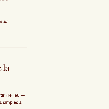
ce au
 la
ir » le lieu —
ès simples à