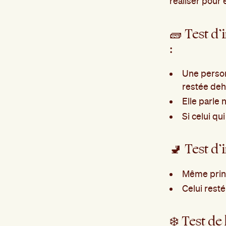
réaliser pour 
🧱 Test d’
:
Une personn
restée deh
Elle parle
Si celui qu
🚽 Test d’i
Même princ
Celui resté
❄️ Test de 