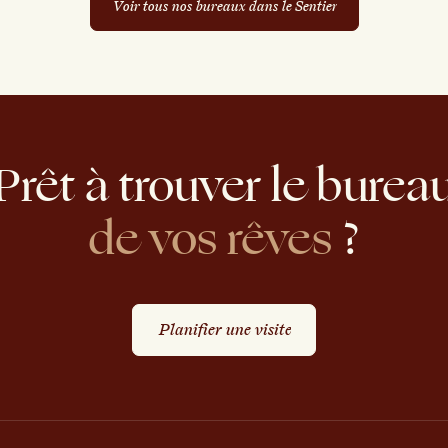
V
o
i
r
t
o
u
s
n
o
s
b
u
r
e
a
u
x
d
a
n
s
l
e
S
e
n
t
i
e
r
V
o
i
r
t
o
u
s
n
o
s
b
u
r
e
a
u
x
d
a
n
s
l
e
S
e
n
t
i
e
r
Prêt
à
trouver
le
burea
de
vos
rêves
?
P
l
a
n
i
f
i
e
r
u
n
e
v
i
s
i
t
e
P
l
a
n
i
f
i
e
r
u
n
e
v
i
s
i
t
e