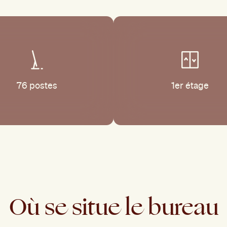
76 postes
1er étage
Où
se
situe
le
bureau