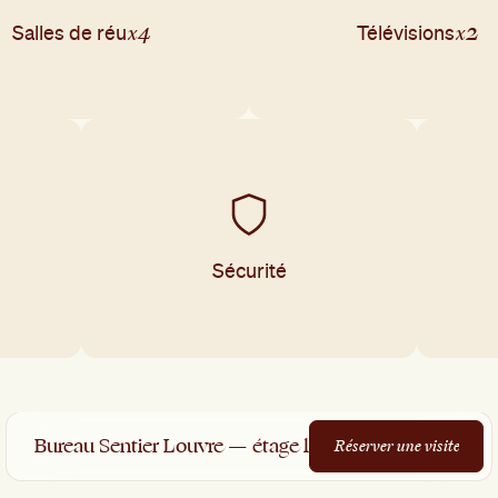
x4
x2
Salles de réu
Télévisions
Sécurité
Bureau Sentier Louvre — étage 1
R
é
s
e
r
v
e
r
u
n
e
v
i
s
i
t
e
R
é
s
e
r
v
e
r
u
n
e
v
i
s
i
t
e