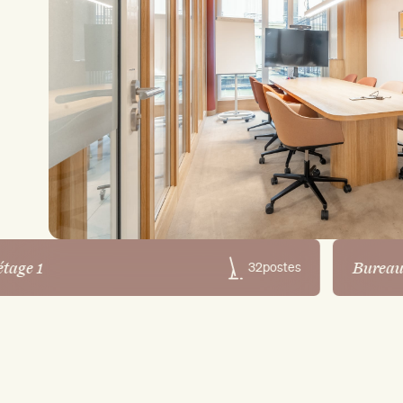
tage 1
Bureau
32
postes