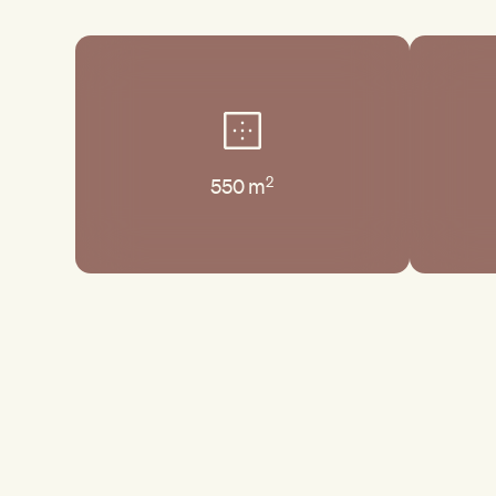
2
550
m