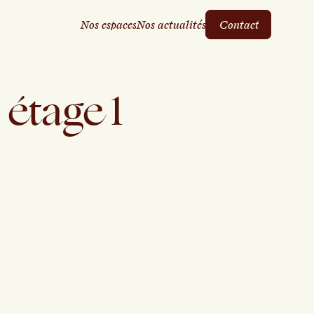
N
o
s
e
s
p
a
c
e
s
N
o
s
a
c
t
u
a
l
i
t
é
s
C
o
n
t
a
c
t
N
o
s
e
s
p
a
c
e
s
N
o
s
a
c
t
u
a
l
i
t
é
s
C
o
n
t
a
c
t
étage
1